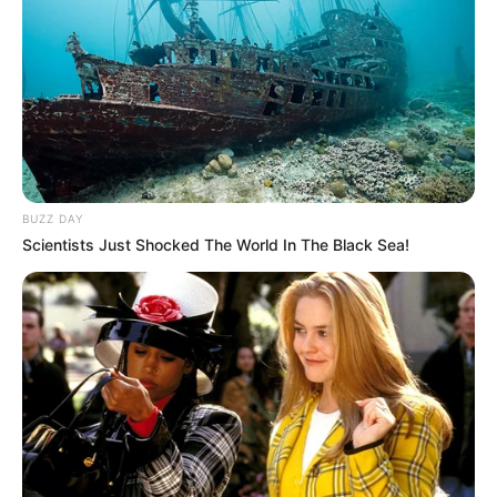
wyczekiwany przełom. Policja łączy fakty i odnajduje
Karolinę w czeskim szpitalu. To wiadomość, na którą
Seweryn czekał od dawna, ale radość miesza się z
ogromnym niepokojem.
BUZZ DAY
Scientists Just Shocked The World In The Black Sea!