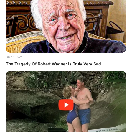
Kiedy pojawia się informacja o miejscu pobytu żony,
Seweryn natychmiast rusza w drogę. Na miejscu okazuje
się jednak, że sytuacja jest bardzo poważna. Karolina
przebywa w szpitalu, a jej stan nie pozwala na szybki
powrót do normalności.
Co dalej z Karoliną
BUZZ DAY
Kazanową?
The Tragedy Of Robert Wagner Is Truly Very Sad
Największe pytanie brzmi teraz, w jakim stanie jest
Karolina i czy po przebudzeniu odzyska pełną
świadomość. Lekarze nie dają łatwych odpowiedzi, a
Seweryn musi zmierzyć się z wiadomością, na którą nie był
przygotowany.
Dla mieszkańców Wadlewa odnalezienie Karoliny powinno
być końcem dramatycznego rozdziału. W praktyce może