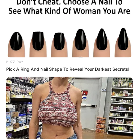
przynoszą spokoju.
BUZZ DAY
Pick A Ring And Nail Shape To Reveal Your Darkest Secrets!
Karolina Kazanowa znika bez
śladu
Wątek Karoliny Kazanowej od tygodni trzyma widzów
“Pierwszej miłości” w napięciu. Bohaterka grana
przez
Elżbietę Romanowską
zaginęła w drodze powrotnej