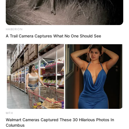
HABERION
A Trail Camera Captures What No One Should See
MFH
Walmart Cameras Captured These 30 Hilarious Photos In
Columbus