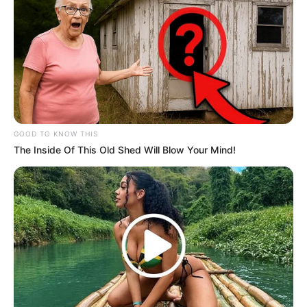
GOOD TO KNOW THIS
The Inside Of This Old Shed Will Blow Your Mind!
Related Articles
Pierwsza miłość po wakacjach. Darek