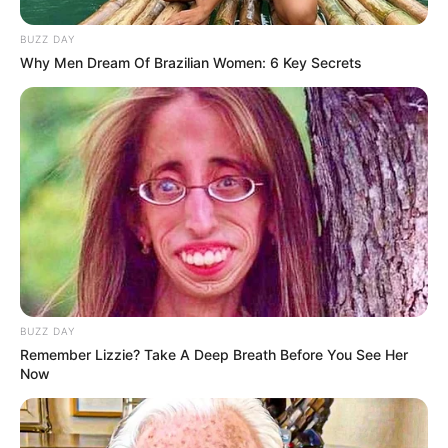
będzie chciał zabić ojca w jego domu.
BUZZ DAY
Poleje się krew – ZWIASTUN
Why Men Dream Of Brazilian Women: 6 Key Secrets
Pierwsza miłość po wakacjach. Nagły
rozwód i krwawa egzekucja. Świder
padnie ofiarą płatnego mordercy –
ZWIASTUN
Pierwsza miłość po wakacjach. Biały
pożegna się z Angeliką. Po eksplozji
auta, ostatkiem sił wypowie te słowa –
ZWIASTUN
BUZZ DAY
Pierwsza miłość. Najmocniejsze zwroty
Remember Lizzie? Take A Deep Breath Before You See Her
akcji nowego sezonu. To zaszokuje
Now
widzów od jesieni – ZWIASTUN