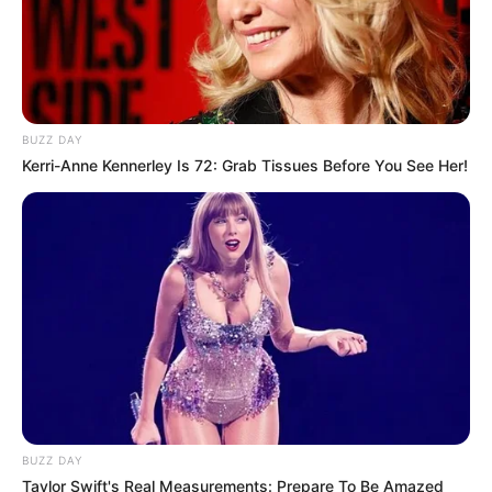
BUZZ DAY
Kerri-Anne Kennerley Is 72: Grab Tissues Before You See Her!
BUZZ DAY
Taylor Swift's Real Measurements: Prepare To Be Amazed