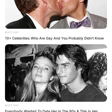
BUZZ DAY
10+ Celebrities Who Are Gay And You Probably Didn't Know
BUZZ DAY
Everybody Wanted To Date Her In The 80s & This Is Her