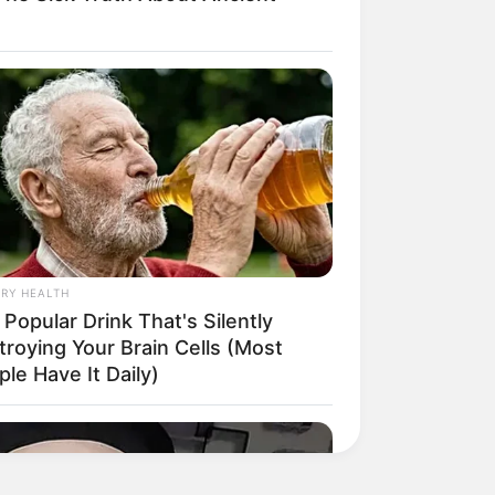
RY HEALTH
Popular Drink That's Silently
troying Your Brain Cells (Most
le Have It Daily)