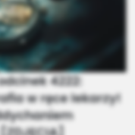
odcinek 4222:
afia w ręce lekarzy!
oddychaniem
 [ZDJĘCIA]