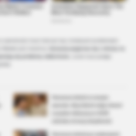
a w samotności musi mierzyć się z kolejnymi problemami.
e Waldek jest niewinny.
Sytuacja pogarsza się z minuty na
jawiają się problemy oddechowe.
Jurek musi podjąć
itala.
PAL GAME
dications Now Linked To
Do You Remember Her? Y
See Her Today
Pierwsza miłość w nowym
j
sezonie. Wuj Zdzich sieje chaos!
Lucynka i Maurycy w 4239
odcinku stracą cierpliwość
Pierwsza miłość po wakacjach.