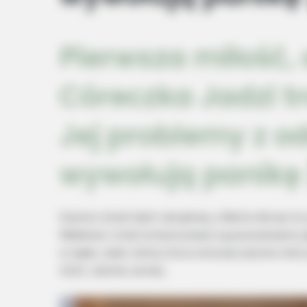
Pierwsza miłość, 
Córeczka Jadzi tr
Jej problemy z 
wywołują panikę
Szymon stracił dach nad głową, a Marta oferuje m
Wadlewie z kolei kontynuowane są poszukiwania za
w wątku Jadzi, której chora córeczka zacznie mie
4222. odcinku serialu.