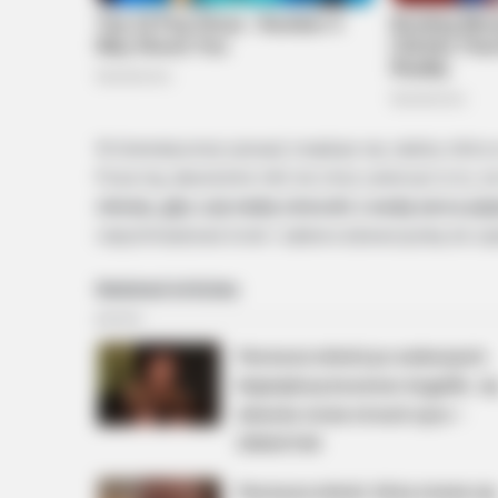
W dramatycznej sytuacji znajduje się Jadzia, któr
Poza nią, absolutnie nikt nie chce uwierzyć w to, ż
minutę, gdy u jej małej córeczki z wadą serca po
natychmiastowe kroki i zabiera dziewczynkę do szp
MEMORY HEALTH
Related Articles
Neurologists Have Identified 7 Me
Brain Fog In Adults Over 60
Pierwsza miłość po wakacjach.
Największy koszmar Angeliki. Je
dziecko może stracić ojca –
ZWIASTUN
Pierwsza miłość. Róża stanie się