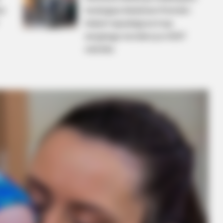
ka
Szokujące śledztwo! Piotrek i
Hubert wpadają na trop
seryjnego mordercy w 4237
MFH
HABE
odcinku
s
Willie Nelson's House Will Leave You
Nic
Speechless - Take A Look
All