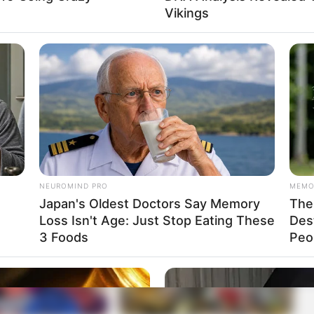
 “Pierwszej miłości”
Vikings
się pogarsza. Mężczyzna zostaje z niczym, brakuje mu sił
 chce mu pomóc w tej trudnej chwili i proponuje wspólne
m rozwiązaniem, choć oboje mają świadomość, z jak
ązać.
powodzenie, angażuje wadlewska młodzież w dużą kampanię
 obowiązkami wujka.
Otrzymuje jednak wsparcie od
e prowadzenie akcji poszukiwawczej zaginionej Karoliny.
NEUROMIND PRO
MEMO
Japan's Oldest Doctors Say Memory
The 
Loss Isn't Age: Just Stop Eating These
Des
3 Foods
Peop