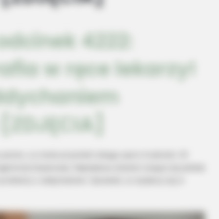
odcinek 4222:
afia w ręce lekarzy!
oddychaniem
 [ZDJĘCIA]
u pomoc, co może przynieść obojgu sporo trudności. W
ginionej Kazanowej. Największy dramat rozegra się jednak
ć problemy z oddychaniem. Sprawdź, co wydarzy się w