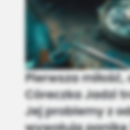
Pierwsza miłość, 
Córeczka Jadzi tr
Jej problemy z 
wywołują panikę