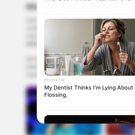
Streszczenie 4222. odcinka
Sytuacja mieszkaniowa Szymona nagle drastycznie 
na dalsze zmagania z przeciwnościami losu. Marta
mieszkanie.
Wydaje się to być jedynym sensowny
dużymi kosztami emocjonalnymi będzie się to wi
Bartek nie poddaje się i, mimo małych szans na 
plakatową.
W tym samym czasie Olek zajmuje się
niespodziewanej osoby, co pozwala na nieprzerwan
PRODENTIM
My Dentist Thinks I'm Lying About
Flossing.