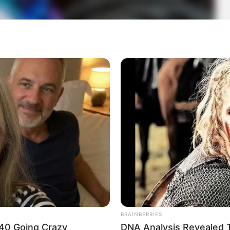
ku “Pierwszej miłości”?
wać urodzinowego przyjęcia. Bohaterka nie była wciąż w
 się dziecka. Widząc zmagania Jędrka i Klaudii ze
ięto jako wymówkę, jednak jej zamierzenia wymknęły się
rta nie mogła przełknąć rozstania i szukała dróg do
równowagi. Z kolei Seweryn tracił już wiarę w to, że uda
k i zapewniał, że wdroży w życie swój własny plan
BRAINBERRIES
r 40 Going Crazy
DNA Analysis Revealed T