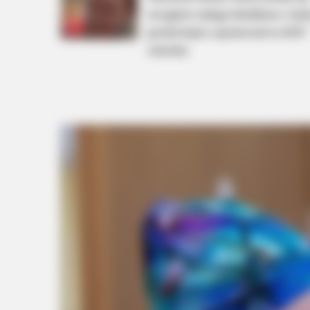
wrogiem całego Wadlewa. Cze
ją fala hejtu i upokorzeń w 4237
odcinku
PAL GAME
He Was A Famous Actor Before Hi
Plastic Surgery, Guess Who He Is