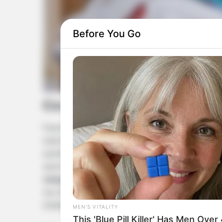
Before You Go
Co działo się w 4221. odcin
Poprzednio w serialu Lucynka nie chciała organizo
stanie poinformować znajomych o tym, że spodziewa
spotkaniem się, postanowiła potraktować swoje św
spod kontroli.
Mimo zgody na żądania Szymona, Ma
załagodzenia sytuacji.
To tylko wyprowadziło go z 
się odnaleźć Kazanową. Śmiałek uspokajał go jedna
działania.
MEN'S VITALITY
This 'Blue Pill Killer' Has Men Ove